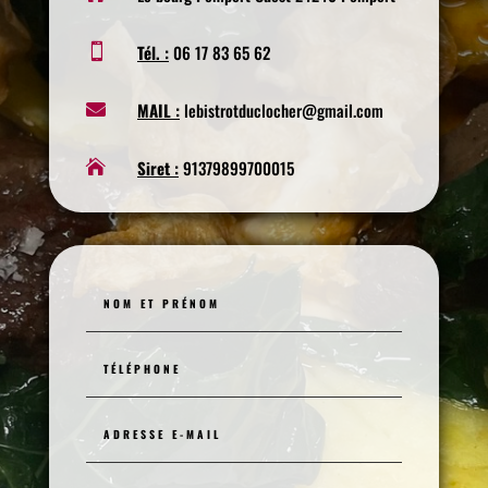
Tél. :
06 17 83 65 62

MAIL :
lebistrotduclocher@gmail.com

Siret :
91379899700015
