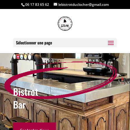
06 17 83 65 62
lebistrotduclocher@gmail.com
Sélectionner une page
Bistrot
Bar